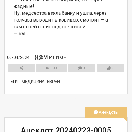
жадные!

Ну, медсестра взяла банку и ушла, через 
полчаса выходит в коридор, смотрит — а 
там еврей стоит под стеночкой.

— Вы...
}{@M
ИЛИ ОН
06/04/2024
300
0
0
Т
ЕГИ:
МЕДИЦИНА
ЕВРЕИ
СМОТРЕТЬ
Анекдоты
Анекдот 20240223-0005