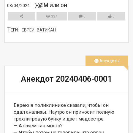
}{@M
ИЛИ ОН
08/04/2024
337
0
0
Т
ЕГИ:
ЕВРЕИ
ВАТИКАН
СМОТРЕТЬ
Анекдоты
Анекдот 20240406-0001
Еврею в поликлинике сказали, чтобы он 
сдал анализы. Наутро он приносит полную 
трехлитровую бунку и дает медсестре.

— А зачем так много?

— Чтобы потом не говорили, что евреи 