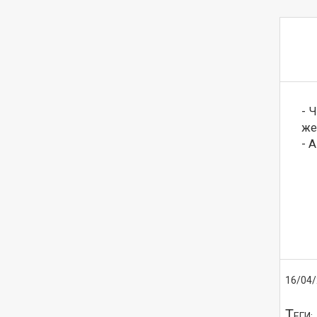
- 
же
- 
16/04
Т
ЕГИ: