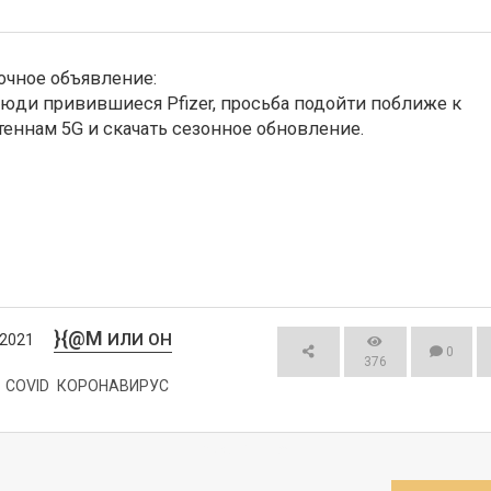
очное объявление:

Люди привившиеся Pfizer, просьба подойти поближе к 
теннам 5G и скачать сезонное обновление.
}{@M
ИЛИ ОН
/2021
0
376
COVID
КОРОНАВИРУС
СМОТРЕТЬ