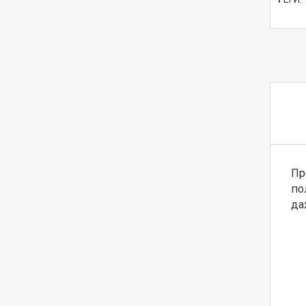
Пр
по
да