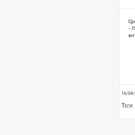
Ср
- 
ан
16/04
Т
ЕГИ: