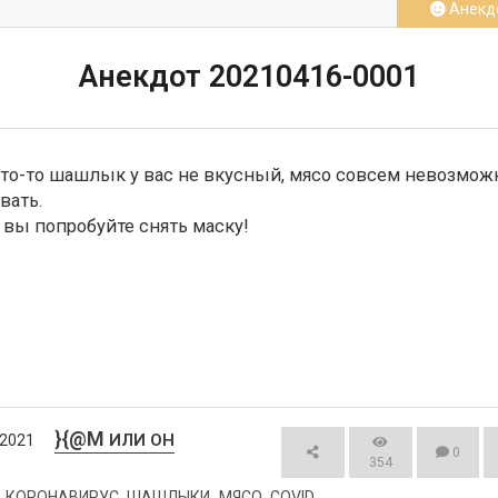
Анекд
Анекдот 20210416-0001
Что-то шашлык у вас не вкусный, мясо совсем невозможн
вать.

А вы попробуйте снять маску!
}{@M
ИЛИ ОН
/2021
0
354
КОРОНАВИРУС
ШАШЛЫКИ
МЯСО
COVID