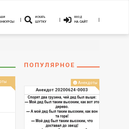
АШИ
ИСКАТЬ
ВХОД
ОНКУРСЫ
ШУТКУ
НА САЙТ
ПОПУЛЯРНОЕ
оты
Анекдоты
Анекдот 20200624-0003