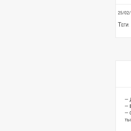
25/02
Т
ЕГИ:
— 
— Б
— 
ты