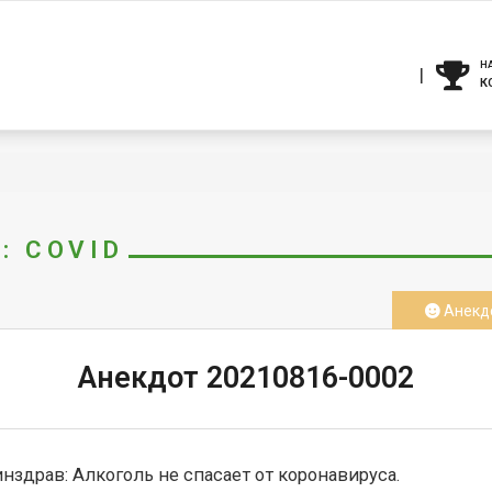
Н
К
: COVID
Анекд
Анекдот 20210816-0002
нздрав: Алкоголь не спасает от коронавируса.
