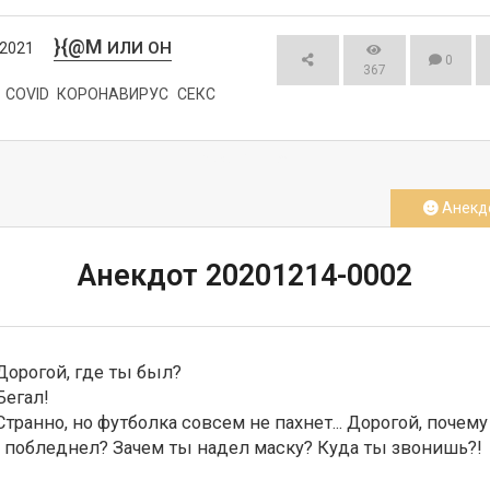
}{@M
ИЛИ ОН
/2021
0
367
COVID
КОРОНАВИРУС
СЕКС
СМОТРЕТЬ
Анекд
Анекдот 20201214-0002
Дорогой, где ты был?

егал!

Странно, но футболка совсем не пахнет... Дорогой, почему 
 побледнел? Зачем ты надел маску? Куда ты звонишь?!