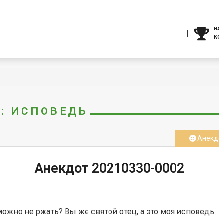
Н
К
Г: ИСПОВЕДЬ
Анекд
Анекдот 20210330-0002
можно не ржать? Вы же святой отец, а это моя исповедь.