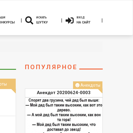
АШИ
ИСКАТЬ
ВХОД
ОНКУРСЫ
ШУТКУ
НА САЙТ
ПОПУЛЯРНОЕ
оты
Анекдоты
Анекдот 20200624-0003