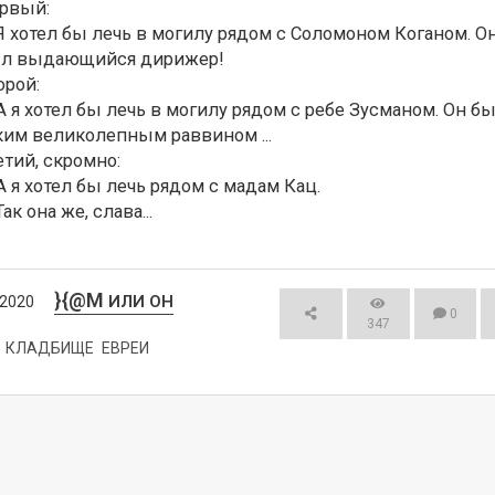
рвый:

Я хотел бы лечь в могилу рядом с Соломоном Коганом. Он
л выдающийся дирижер!

рой:

А я хотел бы лечь в могилу рядом с ребе Зусманом. Он бы
ким великолепным раввином ...

етий, скромно:

А я хотел бы лечь рядом с мадам Кац.

ак она же, слава...
}{@M
ИЛИ ОН
/2020
0
347
КЛАДБИЩЕ
ЕВРЕИ
СМОТРЕТЬ