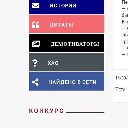
Пе
ИСТОРИИ
— 
бы
Вто
ЦИТАТЫ
— 
та
Тр
ДЕМОТИВАТОРЫ
— 
— Т
XAQ
16/09
НАЙДЕНО В СЕТИ
Т
ЕГИ:
КОНКУРС