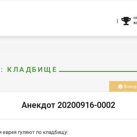
Н
К
Г: КЛАДБИЩЕ
Анекд
Анекдот 20200916-0002
и еврея гуляют по кладбищу:
