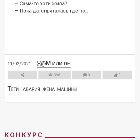
— Сама-то хоть жива? 

— Пока да, спряталась где-то...
}{@M
ИЛИ ОН
11/02/2021
396
0
0
Т
ЕГИ:
АВАРИЯ
ЖЕНА
МАШИНЫ
СМОТРЕТЬ
КОНКУРС