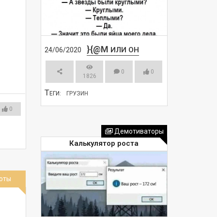
}{@M
ИЛИ ОН
24/06/2020
0
0
1826
Т
ЕГИ:
ГРУЗИН
0
СМОТРЕТЬ
Демотиваторы
Калькулятор роста
оты