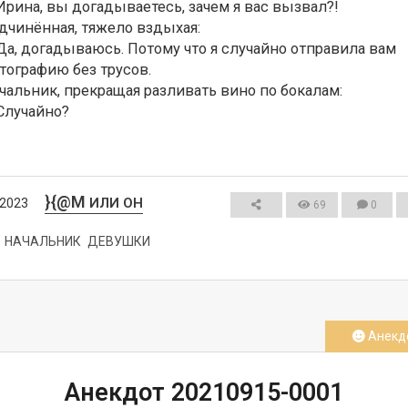
Ирина, вы догадываетесь, зачем я вас вызвал?!

дчинённая, тяжело вздыхая:

Да, догадываюсь. Потому что я случайно отправила вам 
тографию без трусов.

чальник, прекращая разливать вино по бокалам:

Случайно?
}{@M
ИЛИ ОН
/2023
69
0
НАЧАЛЬНИК
ДЕВУШКИ
СМОТРЕТЬ
Анекд
Анекдот 20210915-0001