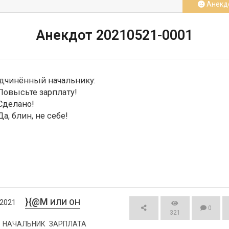
Анекд
Анекдот 20210521-0001
дчинённый начальнику:

Повысьте зарплату! 

Сделано! 

Да, блин, не себе!
}{@M
ИЛИ ОН
/2021
0
321
НАЧАЛЬНИК
ЗАРПЛАТА