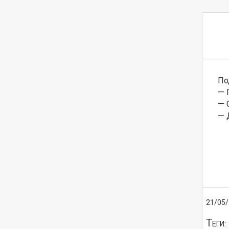
По
— 
— 
— 
21/05
Т
ЕГИ: