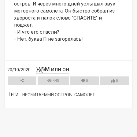
остров. И через много дней услышал звук 
моторного самолёта. Он быстро собрал из 
хвороста и палок слово "СПАСИТЕ" и 
поджёг.

- И что его спасли?

- Нет, буква П не загорелась!
}{@M
ИЛИ ОН
20/10/2020
445
0
0
Т
ЕГИ:
НЕОБИТАЕМЫЙ ОСТРОВ
САМОЛЕТ
СМОТРЕТЬ