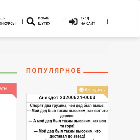
АШИ
ИСКАТЬ
ВХОД
ОНКУРСЫ
ШУТКУ
НА САЙТ
ПОПУЛЯРНОЕ
аты
Анекдоты
Анекдот 20200624-0003