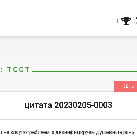
Н
К
: ТОСТ
Цит
цитата 20230205-0003
 не злоупотребляем, а дезинфицируем душевные раны.